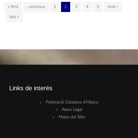
Pages
« first
‹ previous
1
2
3
4
5
next ›
last »
Links de interés
Federació Catalana d'Hípica
Aviso Legal
Mapa del Sitio