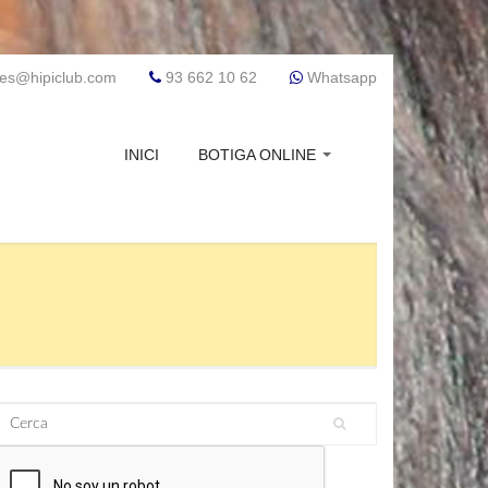
res@hipiclub.com
93 662 10 62
Whatsapp
INICI
BOTIGA ONLINE
Cerca
Formulari de cerca