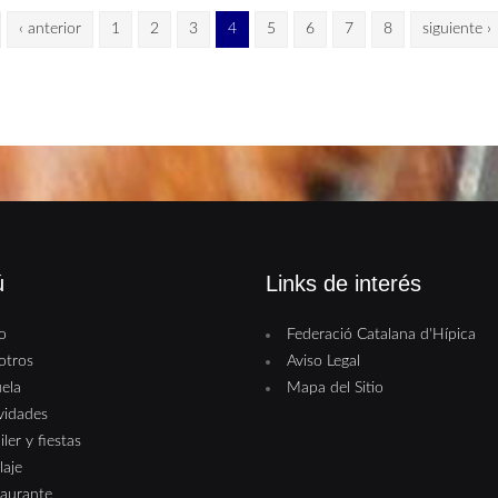
‹ anterior
1
2
3
4
5
6
7
8
siguiente ›
ú
Links de interés
io
Federació Catalana d'Hípica
otros
Aviso Legal
ela
Mapa del Sitio
vidades
iler y fiestas
laje
aurante