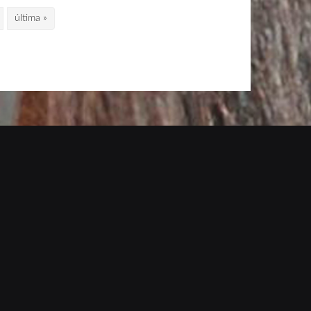
04 Abr, 2019
0 Comment
Image
última »