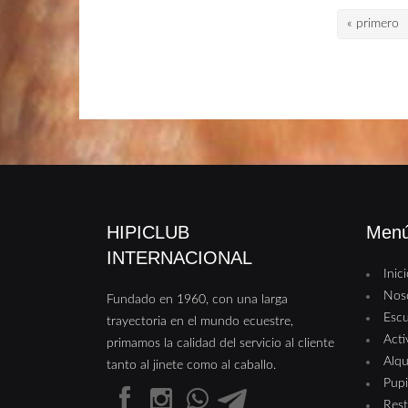
Páginas
« primero
HIPICLUB
Men
INTERNACIONAL
Inic
Nos
Fundado en 1960, con una larga
Escu
trayectoria en el mundo ecuestre,
Acti
primamos la calidad del servicio al cliente
Alqu
tanto al jinete como al caballo.
Pupi
Rest