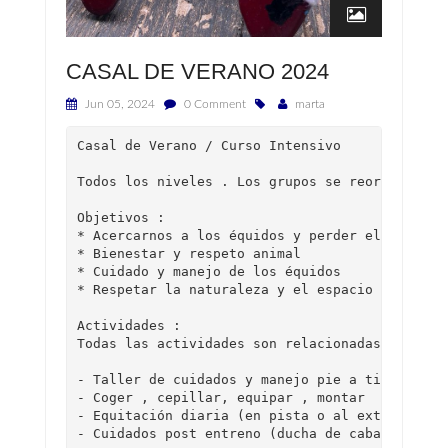
CASAL DE VERANO 2024
Jun 05, 2024
0 Comment
marta
Casal de Verano / Curso Intensivo

Todos los niveles . Los grupos se reorganizan p
Objetivos :

* Acercarnos a los équidos y perder el miedo

* Bienestar y respeto animal

* Cuidado y manejo de los équidos

* Respetar la naturaleza y el espacio que nos r
Actividades :

Todas las actividades son relacionadas con el m
- Taller de cuidados y manejo pie a tierra . Al
- Coger , cepillar, equipar , montar

- Equitación diaria (en pista o al exterior)

- ⁠Cuidados post entreno (ducha de caballos, re