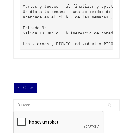
Martes y Jueves , al finalizar y optativo , jue
Un día a la semana , una actividad diferente (
Acampada en el club 3 de las semanas , nos que
Entrada 9h

Salida 13.30h o 15h (servicio de comedor gratu
Los viernes , PICNIC individual o PICOTEO para
← Older
Buscar
Formulario de búsqueda