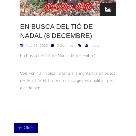
EN BUSCA DEL TIÓ DE
NADAL (8 DECEMBRE)
Nov 28, 2020
0 Comment
marta
En busca del Tió de Nadal (8 decembre)
Vols venir a l'hípica i anar a a la montanya en busca
del teu Tió? El Tió té un missatge personalitzat per
a cada nen
← Older