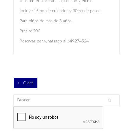
Taller en Poni o Caballo, cotillón y Picnic
Incluye 15mn. de cuidados y 30mn de paseo
Para niños de más de 3 años
Precio: 20€
Reservas por whatsapp al 649274524
← Older
Buscar
Formulario de búsqueda