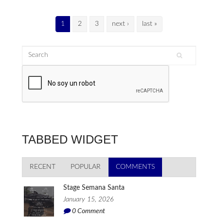
Pages
1
2
3
next ›
last »
Search
Search form
TABBED WIDGET
RECENT
POPULAR
COMMENTS
(ACTIVE TAB)
Stage Semana Santa
January 15, 2026
0
Comment