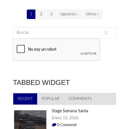
Páginas
1
2
3
siguiente ›
última »
Buscar
Formulario de búsqueda
TABBED WIDGET
RECENT
(SOLAPA ACTIVA)
POPULAR
COMMENTS
Stage Semana Santa
Enero 15, 2026
0
Comment