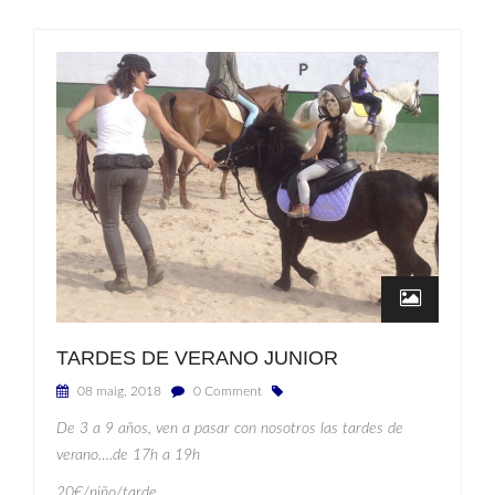
TARDES DE VERANO JUNIOR
08 maig, 2018
0 Comment
De 3 a 9 años, ven a pasar con nosotros las tardes de
verano….de 17h a 19h
20€/niño/tarde
.........