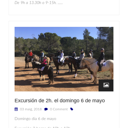
De 9h a 13.30h o 9-15h.
......
Excursión de 2h. el domingo 6 de mayo
03 maig, 2018
0 Comment
Domingo dia 6 de mayo