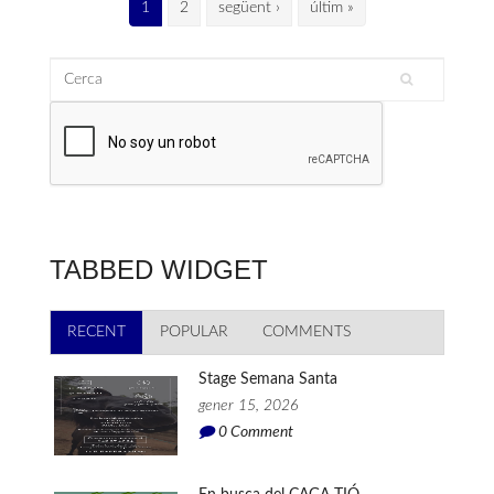
Pàgines
1
2
següent ›
últim »
Cerca
Formulari de cerca
TABBED WIDGET
RECENT
(PESTANYA ACTIVA)
POPULAR
COMMENTS
Stage Semana Santa
gener 15, 2026
0
Comment