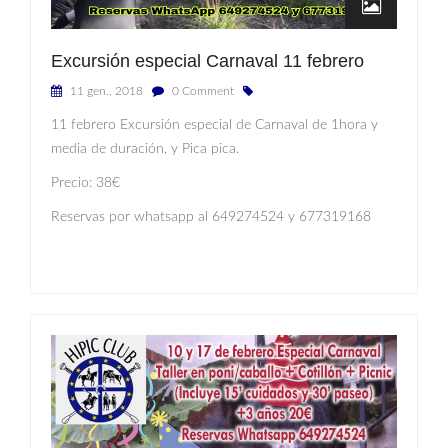
Excursión especial Carnaval 11 febrero
11 gen., 2018
0 Comment
11 febrero Excursión especial de Carnaval de 1hora y
media de duración, y Pica pica.
Precio: 38€
Reservas por whatsapp al 649274524 y 677319168