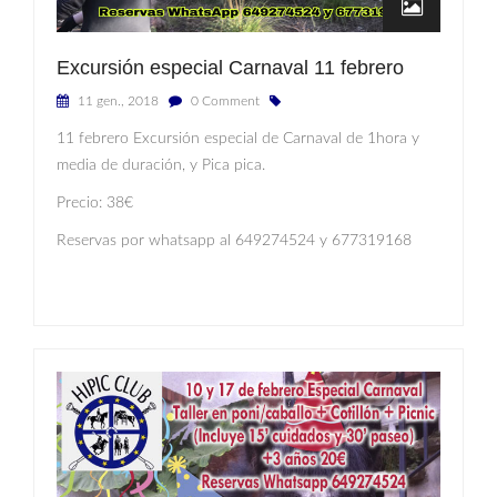
Excursión especial Carnaval 11 febrero
11 gen., 2018
0 Comment
11 febrero Excursión especial de Carnaval de 1hora y
media de duración, y Pica pica.
Precio: 38€
Reservas por whatsapp al 649274524 y 677319168