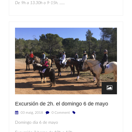
De 9h a 13.30h o 9-15h.
......
Excursión de 2h. el domingo 6 de mayo
03 maig, 2018
0 Comment
Domingo dia 6 de mayo