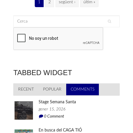
Pàgines
1
2
següent ›
últim »
Cerca
Formulari de cerca
TABBED WIDGET
RECENT
POPULAR
COMMENTS
(PESTANYA ACTIVA)
Stage Semana Santa
gener 15, 2026
0
Comment
En busca del CAGA TIÓ