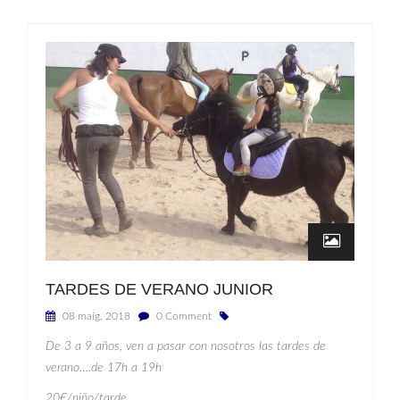
TARDES DE VERANO JUNIOR
08 maig, 2018
0 Comment
De 3 a 9 años, ven a pasar con nosotros las tardes de
verano….de 17h a 19h
20€/niño/tarde
.........